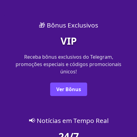
🎁 Bônus Exclusivos
VIP
Receba bônus exclusivos do Telegram,
promoções especiais e códigos promocionais
únicos!
Ver Bônus
📢 Notícias em Tempo Real
24/7