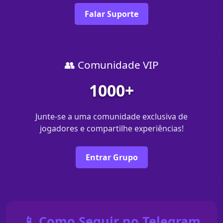
Falar Suporte
👥 Comunidade VIP
1000+
Junte-se a uma comunidade exclusiva de
jogadores e compartilhe experiências!
Entrar Grupo
📱 Como Seguir no Telegram