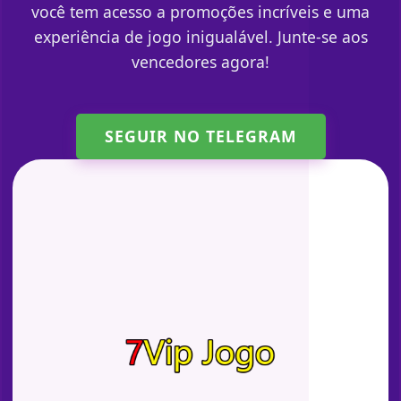
você tem acesso a promoções incríveis e uma
experiência de jogo inigualável. Junte-se aos
vencedores agora!
SEGUIR NO TELEGRAM