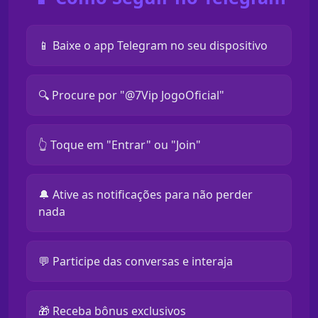
📱 Baixe o app Telegram no seu dispositivo
🔍 Procure por "@7Vip JogoOficial"
👆 Toque em "Entrar" ou "Join"
🔔 Ative as notificações para não perder
nada
💬 Participe das conversas e interaja
🎁 Receba bônus exclusivos