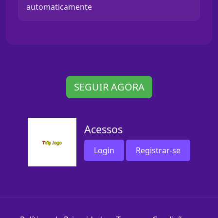
automaticamente
SEGUIR AGORA
Acessos
Login
Registrar-se