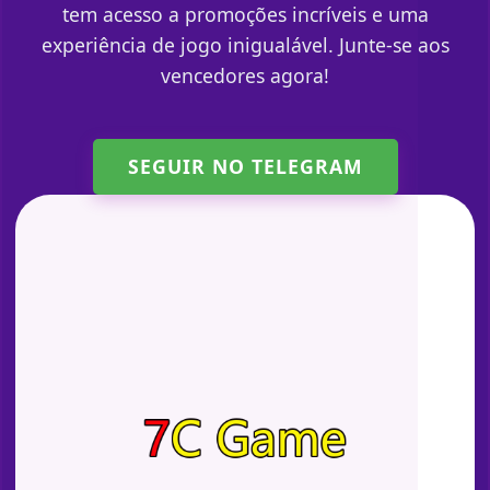
tem acesso a promoções incríveis e uma
experiência de jogo inigualável. Junte-se aos
vencedores agora!
SEGUIR NO TELEGRAM