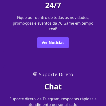
24/7
Fique por dentro de todas as novidades,
promoções e eventos da 7C Game em tempo
real!
Ver Notícias
💬 Suporte Direto
Chat
Suporte direto via Telegram, respostas rápidas e
atendimento personalizado!