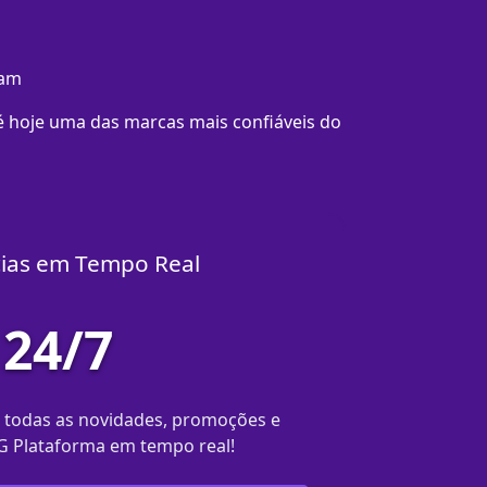
ram
é hoje uma das marcas mais confiáveis do
cias em Tempo Real
24/7
e todas as novidades, promoções e
G Plataforma em tempo real!