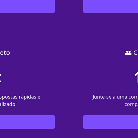
reto
👥 
t
espostas rápidas e
Junte-se a uma com
lizado!
compa
e