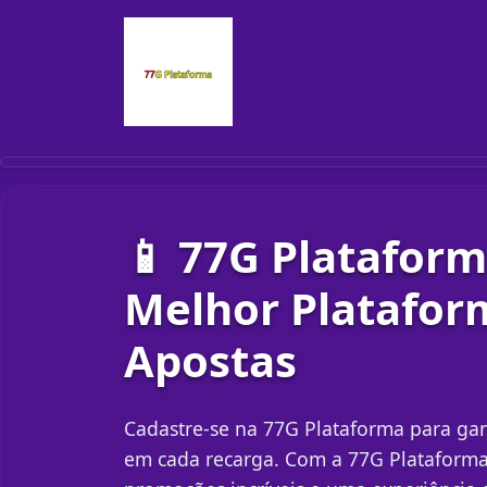
📱 77G Plataform
Melhor Platafor
Apostas
Cadastre-se na 77G Plataforma para ga
em cada recarga. Com a 77G Plataforma