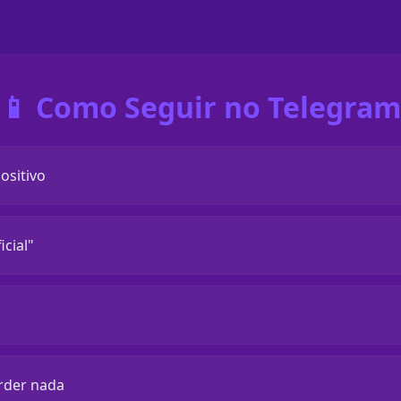
📱 Como Seguir no Telegram
ositivo
cial"
erder nada