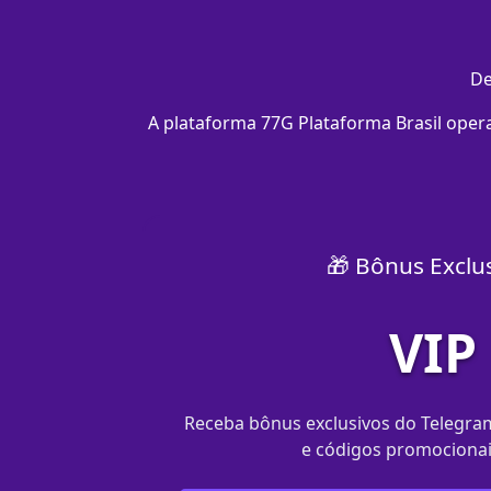
De
A plataforma 77G Plataforma Brasil oper
🎁 Bônus Exclu
VIP
Receba bônus exclusivos do Telegra
e códigos promocionai