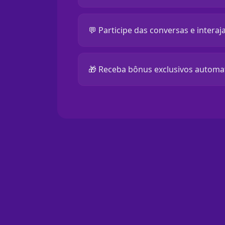
💬 Participe das conversas e interaj
🎁 Receba bônus exclusivos autom