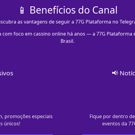
📱 Benefícios do Canal
scubra as vantagens de seguir a 77G Plataforma no Teleg
a com foco em cassino online há anos — a 77G Plataforma 
Brasil.
sivos
📢 Notí
m, promoções especiais
Fique por dentro d
s únicos!
eventos da 77