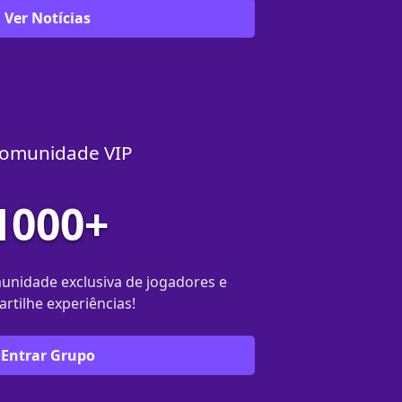
Ver Notícias
Comunidade VIP
1000+
unidade exclusiva de jogadores e
rtilhe experiências!
Entrar Grupo