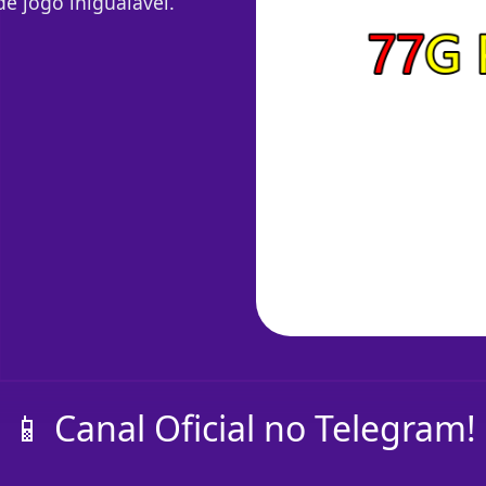
e jogo inigualável.
📱 Canal Oficial no Telegram!