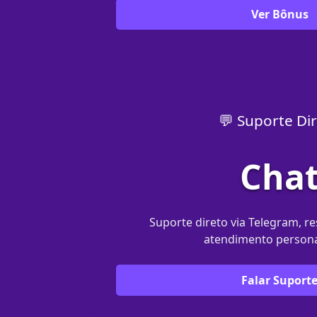
Ver Bônus
💬 Suporte Di
Cha
Suporte direto via Telegram, r
atendimento persona
Falar Suport