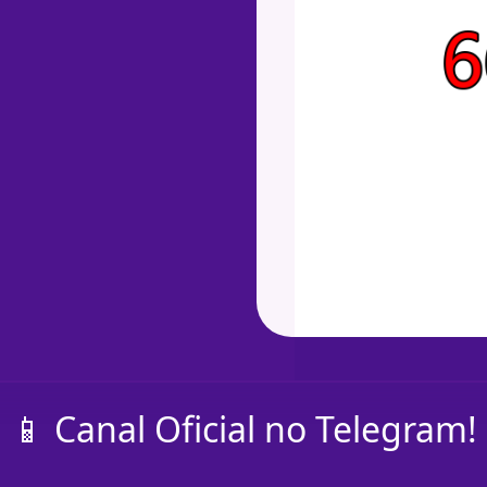
📱 Canal Oficial no Telegram!