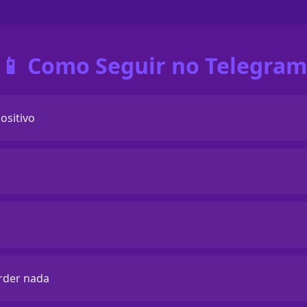
📱 Como Seguir no Telegram
ositivo
erder nada