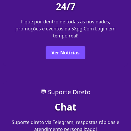
24/7
Fique por dentro de todas as novidades,
promoções e eventos da 5Xpg Com Login em
tempo real!
Ver Notícias
💬 Suporte Direto
Chat
Suporte direto via Telegram, respostas rápidas e
atendimento personalizado!