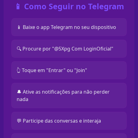
📱 Como Seguir no Telegram
📱 Baixe o app Telegram no seu dispositivo
🔍 Procure por "@5Xpg Com LoginOficial"
👆 Toque em "Entrar" ou "Join"
🔔 Ative as notificações para não perder
nada
💬 Participe das conversas e interaja