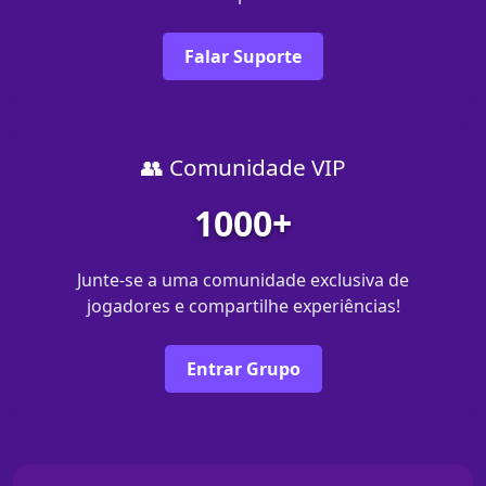
Falar Suporte
👥 Comunidade VIP
1000+
Junte-se a uma comunidade exclusiva de
jogadores e compartilhe experiências!
Entrar Grupo