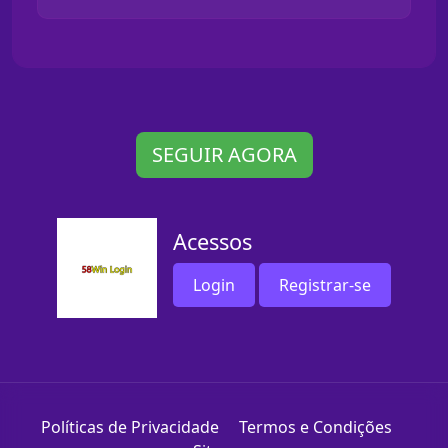
SEGUIR AGORA
Acessos
Login
Registrar-se
Políticas de Privacidade
Termos e Condições