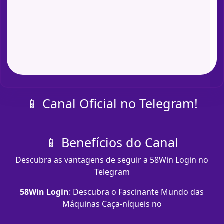
📱 Canal Oficial no Telegram!
📱 Benefícios do Canal
Descubra as vantagens de seguir a 58Win Login no
Telegram
58Win Login
: Descubra o Fascinante Mundo das
Máquinas Caça-níqueis no