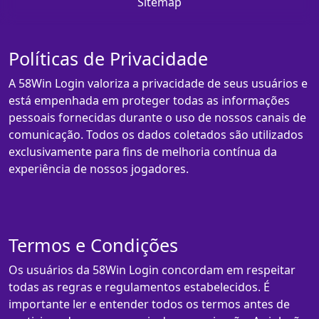
Sitemap
Políticas de Privacidade
A 58Win Login valoriza a privacidade de seus usuários e
está empenhada em proteger todas as informações
pessoais fornecidas durante o uso de nossos canais de
comunicação. Todos os dados coletados são utilizados
exclusivamente para fins de melhoria contínua da
experiência de nossos jogadores.
Termos e Condições
Os usuários da 58Win Login concordam em respeitar
todas as regras e regulamentos estabelecidos. É
importante ler e entender todos os termos antes de