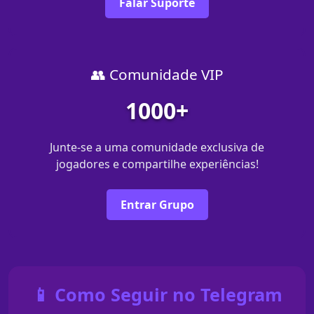
Falar Suporte
👥 Comunidade VIP
1000+
Junte-se a uma comunidade exclusiva de
jogadores e compartilhe experiências!
Entrar Grupo
📱 Como Seguir no Telegram