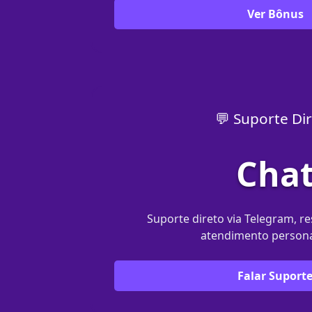
Ver Bônus
💬 Suporte Di
Cha
Suporte direto via Telegram, r
atendimento persona
Falar Suport