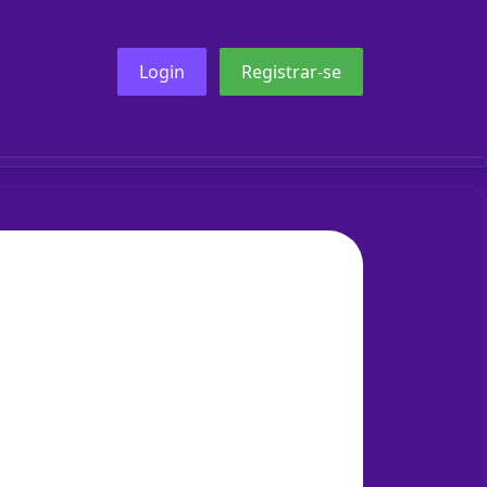
Login
Registrar-se